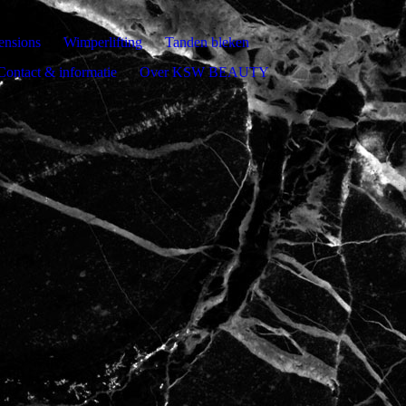
ensions
Wimperlifting
Tanden bleken
Contact & informatie
Over KSW BEAUTY