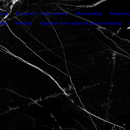
e-up
IQ remover / Tattoo remover
Microneedling
Wimperext
ubon
Webshop
Algemene voorwaarden & privacyverklaring