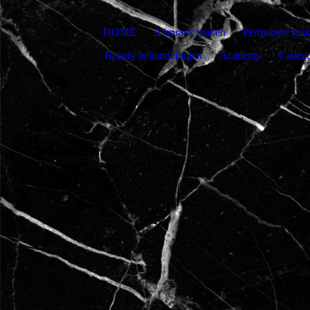
HOME
Afspraak maken
Permanent mak
Beauty behandelingen
Academy
Cadea